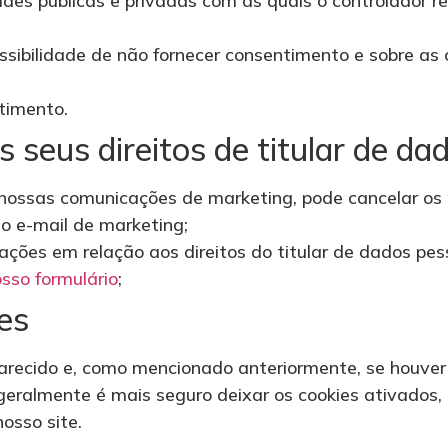
des públicas e privadas com as quais o controlador r
ssibilidade de não fornecer consentimento e sobre as
timento.
 seus direitos de titular de da
 nossas comunicações de marketing, pode cancelar os 
ao e-mail de marketing;
tações em relação aos direitos do titular de dados pe
sso formulário
;
es
arecido e, como mencionado anteriormente, se houver
 geralmente é mais seguro deixar os cookies ativados
osso site.