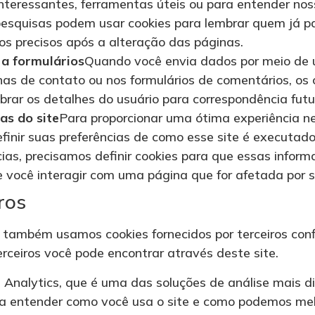
interessantes, ferramentas úteis ou para entender no
pesquisas podem usar cookies para lembrar quem já p
os precisos após a alteração das páginas.
 a formulários
Quando você envia dados por meio de 
as de contato ou nos formulários de comentários, os
brar os detalhes do usuário para correspondência futu
as do site
Para proporcionar uma ótima experiência ne
efinir suas preferências de como esse site é executad
cias, precisamos definir cookies para que essas infor
ocê interagir com uma página que for afetada por su
ros
 também usamos cookies fornecidos por terceiros conf
erceiros você pode encontrar através deste site.
 Analytics, que é uma das soluções de análise mais dif
a entender como você usa o site e como podemos melh