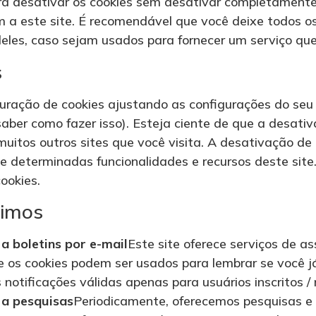
ra desativar os cookies sem desativar completamente 
m a este site. É recomendável que você deixe todos os
eles, caso sejam usados ​​para fornecer um serviço qu
s
guração de cookies ajustando as configurações do seu
ber como fazer isso). Esteja ciente de que a desativ
muitos outros sites que você visita. A desativação de
e determinadas funcionalidades e recursos deste site
ookies.
nimos
a boletins por e-mail
Este site oferece serviços de a
e os cookies podem ser usados ​​para lembrar se você j
otificações válidas apenas para usuários inscritos / n
 a pesquisas
Periodicamente, oferecemos pesquisas e 